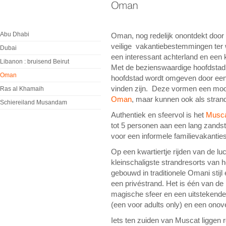
Abu Dhabi
Oman, nog redelijk onontdekt door 
veilige vakantiebestemmingen ter w
Dubai
een interessant achterland en een k
Libanon : bruisend Beirut
Met de bezienswaardige hoofdstad
Oman
hoofdstad wordt omgeven door een 
vinden zijn. Deze vormen een mooi
Ras al Khamaih
Oman
, maar kunnen ook als stran
Schiereiland Musandam
Authentiek en sfeervol is het
Musca
tot 5 personen aan een lang zandst
voor een informele familievakantie
Op een kwartiertje rijden van de lu
kleinschaligste strandresorts van he
gebouwd in traditionele Omani stijl 
een privéstrand. Het is één van de
magische sfeer en een uitstekende
(een voor adults only) en een onove
Iets ten zuiden van Muscat liggen