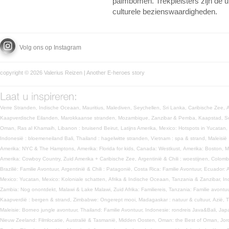
palmbomen. Trekpleisters zijn de u
culturele bezienswaardigheden.
Volg ons op Instagram
copyright © 2026 Valerius Reizen | Another
E-heroes
story
Verre Stranden,
Indische Oceaan,
Mauritius,
Malediven,
Seychellen,
Sri Lanka,
Caribische Zee,
Kaapverdische Eilanden,
Marokkaanse stranden,
Mozambique,
Zanzibar & Pemba,
Kaapstad,
S
Oman,
Ras al Khamaih,
Libanon : bruisend Beirut,
Latijns Amerika,
Mexico: Hotspots in Yucatan,
Indonesië : bloemeneiland Bali,
Thailand : hagelwitte stranden,
Vietnam : spa & strand,
Maleisië
Amerika: NYC & The Hamptons,
Amerika: Florida for kids,
Canada: Westkust,
Amerika: Boston, 
Amerika: Cowboy Country,
Zuid Amerika + Caribische Zee,
Argentinië & Chili : woestijnen,
Colomb
Brazilië: Familie Avontuur,
Argentinië & Chili : Patagonië,
Costa Rica: Familie Avontuur,
Ecuador: 
Mexico: Yucatan,
Mexico: Koloniale schatten,
Afrika & Indische Oceaan,
Tanzania & Zanzibar,
In
Zambia: Nog onontdekt,
Malawi & Lake Malawi,
Zuid Afrika: Familiereis,
Tanzania: Familie avontu
Kaapverdië : bergen & strand,
Zimbabwe: Ongerept mooi,
Madagaskar : natuur & cultuur,
Azië,
T
Maleisie: Borneo jungle avontuur,
Thailand: Familie Avontuur,
Indonesie: rondreis Java&Bali,
Jap
Nieuw Zeeland: Filmlocatie,
Australië & Tasmanië,
Midden Oosten,
Oman: the Best of Oman,
Jor