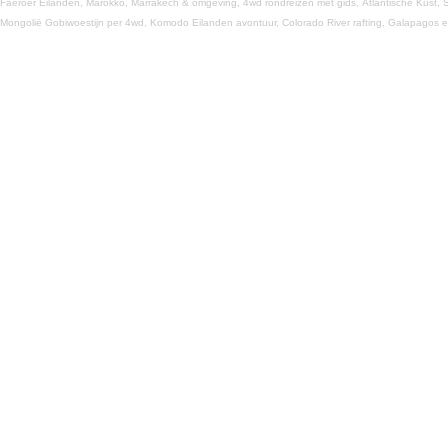
Faeröer Eilanden,
Marokko,
Marrakech & omgeving,
4wd rondreizen met gids,
Atlantische Kust,
S
Mongolië Gobiwoestijn per 4wd,
Komodo Eilanden avontuur,
Colorado River rafting,
Galapagos e