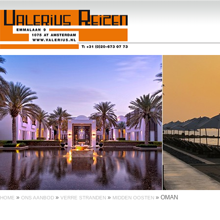
»
»
»
»
OMAN
HOME
ONS AANBOD
VERRE STRANDEN
MIDDEN OOSTEN