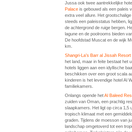
Jussa ook twee aantrekkelijke hot
Palace
is gebouwd als een paleis
extra veel allure. Het grootschali
steeds een paleisstatus hebben, li
de achtergrond de ruige bergen. H
lagune en de poolrooms bieden vanaf
De hoofdstad Muscat en de wijk Mu
km.
Shangri-La’s Barr al Jissah Resor
het land, maar in feite bestaat het u
hotels liggen aan een idyllische ba
beschikken over een groot scala aa
kinderen is het levendige hotel Al 
familiekamers.
Onlangs opende het
Al Baleed Res
zuiden van Oman, een prachtig reso
slaapkamers. Het ligt op circa 1,5
tropisch klimaat met een gemiddel
graden. Tijdens de moesson van jun
landschap omgetoverd tot een trop