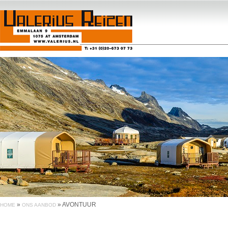
»
»
AVONTUUR
HOME
ONS AANBOD