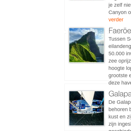
je zelf n
Canyon of
verder
Tussen Sc
eilandeng
50.000 in
zee oprij
hoogte lo
grootste 
deze have
De Galapa
behoren b
kust en z
zijn inge