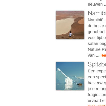
eeuwen .
Namibië 
de beste 
gehobbel 
veel tijd 
safari be
Nature Re
van ...
le
Een exped
een spect
halverweg
je een on
fragiel l
ervaart e