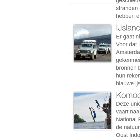
geschiede
stranden
hebben e
Er gaat n
Voor dat l
Amsterda
gekenmerk
bronnen b
hun reken
blauwe ij
Deze unie
vaart na
National 
de natuur
Oost Indo