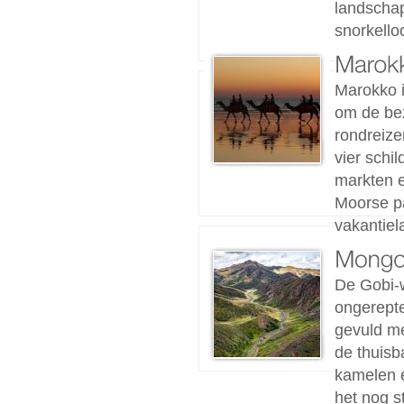
landschap
snorkelloc
Marokko i
om de bez
rondreize
vier schi
markten e
Moorse pa
vakantiel
De Gobi-w
ongerepte
gevuld me
de thuisb
kamelen 
het nog s