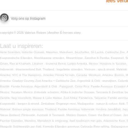
lees verd
Volg ons op Instagram
copyright © 2026 Valerius Reizen | Another
E-heroes
story
Verre Stranden,
Indische Oceaan,
Mauritius,
Malediven,
Seychellen,
Sri Lanka,
Caribische Zee,
Kaapverdische Eilanden,
Marokkaanse stranden,
Mozambique,
Zanzibar & Pemba,
Kaapstad,
S
Oman,
Ras al Khamaih,
Libanon : bruisend Beirut,
Latijns Amerika,
Mexico: Hotspots in Yucatan,
Indonesië : bloemeneiland Bali,
Thailand : hagelwitte stranden,
Vietnam : spa & strand,
Maleisië
Amerika: NYC & The Hamptons,
Amerika: Florida for kids,
Canada: Westkust,
Amerika: Boston, 
Amerika: Cowboy Country,
Zuid Amerika + Caribische Zee,
Argentinië & Chili : woestijnen,
Colomb
Brazilië: Familie Avontuur,
Argentinië & Chili : Patagonië,
Costa Rica: Familie Avontuur,
Ecuador: 
Mexico: Yucatan,
Mexico: Koloniale schatten,
Afrika & Indische Oceaan,
Tanzania & Zanzibar,
In
Zambia: Nog onontdekt,
Malawi & Lake Malawi,
Zuid Afrika: Familiereis,
Tanzania: Familie avontu
Kaapverdië : bergen & strand,
Zimbabwe: Ongerept mooi,
Madagaskar : natuur & cultuur,
Azië,
T
Maleisie: Borneo jungle avontuur,
Thailand: Familie Avontuur,
Indonesie: rondreis Java&Bali,
Jap
Nieuw Zeeland: Filmlocatie,
Australië & Tasmanië,
Midden Oosten,
Oman: the Best of Oman,
Jor
Faeröer Eilanden,
Marokko,
Marrakech & omgeving,
4wd rondreizen met gids,
Atlantische Kust,
S
Mongolië Gobiwoestijn per 4wd,
Komodo Eilanden avontuur,
Colorado River rafting,
Galapagos e