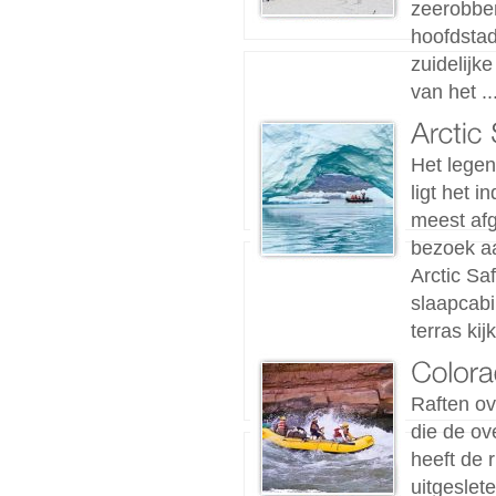
zeerobben
hoofdstad
zuidelijk
van het ..
Het lege
ligt het 
meest afg
bezoek aa
Arctic Sa
slaapcabi
terras kijk
Raften ov
die de ov
heeft de 
uitgeslet