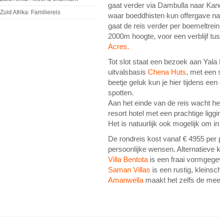
gaat verder via Dambulla naar Kand
Zuid Afrika: Familiereis
waar boeddhisten kun offergave n
gaat de reis verder per boemeltrein
2000m hoogte, voor een verblijf tu
Acres.
Tot slot staat een bezoek aan Yal
uitvalsbasis
Chena Huts
, met een 
beetje geluk kun je hier tijdens ee
spotten.
Aan het einde van de reis wacht h
resort hotel met een prachtige liggin
Het is natuurlijk ook mogelijk om 
De rondreis kost vanaf € 4955 per
persoonlijke wensen. Alternatieve kl
Villa Bentota
is een fraai vormgege
Saman Villas
is een rustig, kleinsch
Amanwella
maakt het zelfs de mees