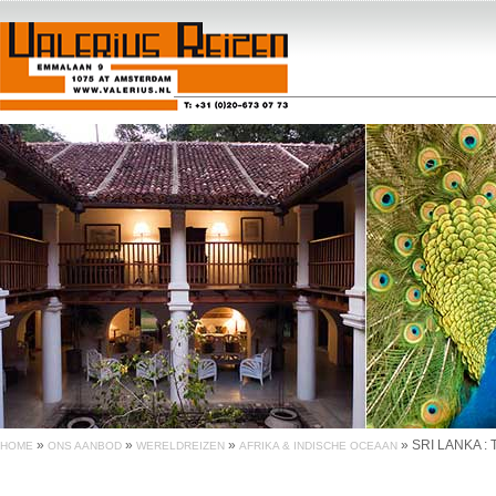
»
»
»
»
SRI LANKA :
HOME
ONS AANBOD
WERELDREIZEN
AFRIKA & INDISCHE OCEAAN