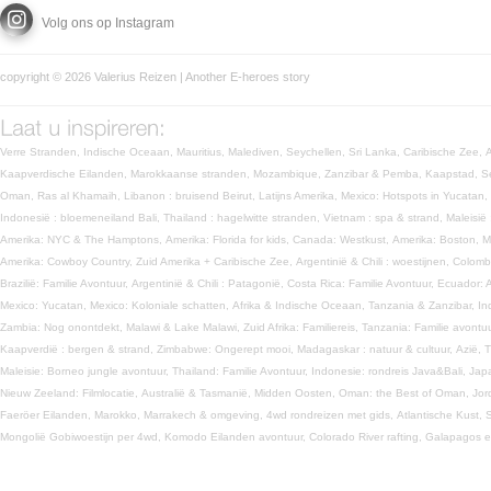
Volg ons op Instagram
copyright © 2026 Valerius Reizen | Another
E-heroes
story
Verre Stranden,
Indische Oceaan,
Mauritius,
Malediven,
Seychellen,
Sri Lanka,
Caribische Zee,
Kaapverdische Eilanden,
Marokkaanse stranden,
Mozambique,
Zanzibar & Pemba,
Kaapstad,
S
Oman,
Ras al Khamaih,
Libanon : bruisend Beirut,
Latijns Amerika,
Mexico: Hotspots in Yucatan,
Indonesië : bloemeneiland Bali,
Thailand : hagelwitte stranden,
Vietnam : spa & strand,
Maleisië
Amerika: NYC & The Hamptons,
Amerika: Florida for kids,
Canada: Westkust,
Amerika: Boston, 
Amerika: Cowboy Country,
Zuid Amerika + Caribische Zee,
Argentinië & Chili : woestijnen,
Colomb
Brazilië: Familie Avontuur,
Argentinië & Chili : Patagonië,
Costa Rica: Familie Avontuur,
Ecuador: 
Mexico: Yucatan,
Mexico: Koloniale schatten,
Afrika & Indische Oceaan,
Tanzania & Zanzibar,
In
Zambia: Nog onontdekt,
Malawi & Lake Malawi,
Zuid Afrika: Familiereis,
Tanzania: Familie avontu
Kaapverdië : bergen & strand,
Zimbabwe: Ongerept mooi,
Madagaskar : natuur & cultuur,
Azië,
T
Maleisie: Borneo jungle avontuur,
Thailand: Familie Avontuur,
Indonesie: rondreis Java&Bali,
Jap
Nieuw Zeeland: Filmlocatie,
Australië & Tasmanië,
Midden Oosten,
Oman: the Best of Oman,
Jor
Faeröer Eilanden,
Marokko,
Marrakech & omgeving,
4wd rondreizen met gids,
Atlantische Kust,
S
Mongolië Gobiwoestijn per 4wd,
Komodo Eilanden avontuur,
Colorado River rafting,
Galapagos e