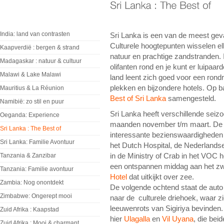
India: land van contrasten
Sri Lanka is een van de meest gev
Culturele hoogtepunten wisselen 
Kaapverdië : bergen & strand
natuur en prachtige zandstranden. 
Madagaskar : natuur & cultuur
olifanten rond en je kunt er luipaar
Malawi & Lake Malawi
land leent zich goed voor een rond
plekken en bijzondere hotels. Op b
Mauritius & La Réunion
Best of Sri Lanka
samengesteld.
Namibië: zo stil en puur
Sri Lanka heeft verschillende seiz
Oeganda: Experience
maanden november t/m maart. De 
Sri Lanka : The Best of
interessante bezienswaardigheden d
Sri Lanka: Familie Avontuur
het Dutch Hospital, de Nederland
in de Ministry of Crab in het VOC 
Tanzania & Zanzibar
een ontspannen middag aan het zw
Tanzania: Familie avontuur
Hotel
dat uitkijkt over zee.
Zambia: Nog onontdekt
De volgende ochtend staat de auto 
Zimbabwe: Ongerept mooi
naar de culturele driehoek, waar z
leeuwenrots van Sigiriya bevinden
Zuid Afrika : Kaapstad
hier
Ulagalla
en
Vil Uyana
, die bei
Zuid Afrika : Mooi & charmant