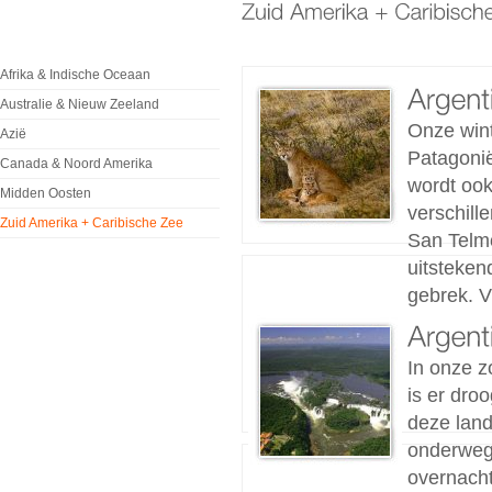
Afrika & Indische Oceaan
Australie & Nieuw Zeeland
Onze win
Azië
Patagonië
Canada & Noord Amerika
wordt ook
Midden Oosten
verschill
Zuid Amerika + Caribische Zee
San Telmo
uitsteken
gebrek. Vl
In onze z
is er dro
deze lan
onderweg 
overnacht