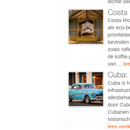
dichte oe
Costa Ric
als eco-b
prioritei
bevinden 
zoals raf
de koffie
van ...
le
Cuba is h
infrastruc
allesbeha
door Cuba
Cubanen k
historisch
lees verd