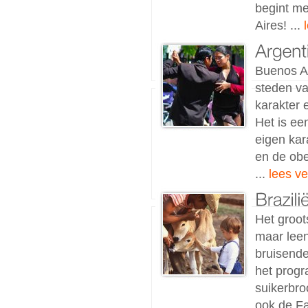
begint me
Aires! ...
Buenos Ai
steden va
karakter 
Het is ee
eigen kar
en de obe
...
lees ve
Het groot
maar leen
bruisende
het prog
suikerbro
ook de Fa