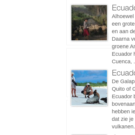
Alhoewel 
een grote
en aan d
Daarna vo
groene Am
Ecuador h
Cuenca, .
De Galapa
Quito of 
Ecuador b
bovenaan 
hebben ie
dat zie j
vulkanen.