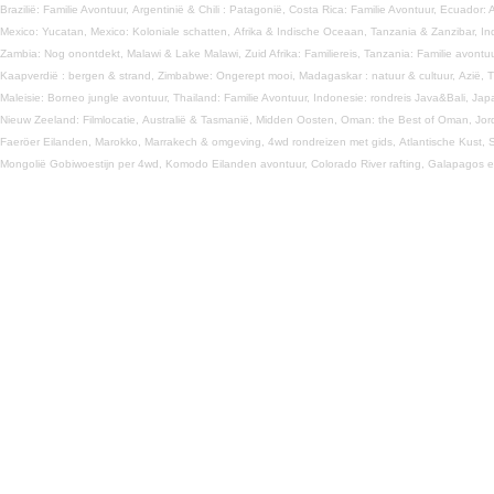
Brazilië: Familie Avontuur,
Argentinië & Chili : Patagonië,
Costa Rica: Familie Avontuur,
Ecuador: 
Mexico: Yucatan,
Mexico: Koloniale schatten,
Afrika & Indische Oceaan,
Tanzania & Zanzibar,
In
Zambia: Nog onontdekt,
Malawi & Lake Malawi,
Zuid Afrika: Familiereis,
Tanzania: Familie avontu
Kaapverdië : bergen & strand,
Zimbabwe: Ongerept mooi,
Madagaskar : natuur & cultuur,
Azië,
T
Maleisie: Borneo jungle avontuur,
Thailand: Familie Avontuur,
Indonesie: rondreis Java&Bali,
Jap
Nieuw Zeeland: Filmlocatie,
Australië & Tasmanië,
Midden Oosten,
Oman: the Best of Oman,
Jor
Faeröer Eilanden,
Marokko,
Marrakech & omgeving,
4wd rondreizen met gids,
Atlantische Kust,
S
Mongolië Gobiwoestijn per 4wd,
Komodo Eilanden avontuur,
Colorado River rafting,
Galapagos e