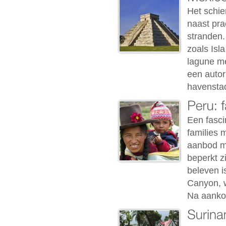
Het schie
naast pra
stranden.
zoals Isla
lagune me
een autor
havenstad
Een fasci
families 
aanbod me
beperkt zi
beleven i
Canyon, 
Na aankom