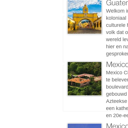
Welkom i
koloniaal
culturele
volk dat 
wereld le
hier en n
gesproken
Mexico Ci
te beleve
boulevard
gebouwd d
Azteekse 
een kathe
en 20e-e