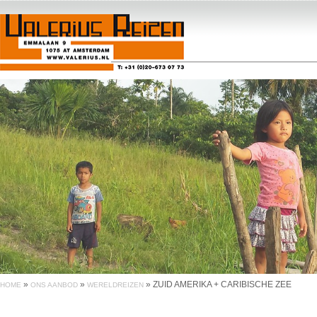
»
»
»
ZUID AMERIKA + CARIBISCHE ZEE
HOME
ONS AANBOD
WERELDREIZEN