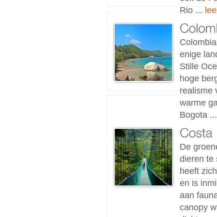
Rio ...
lee
Colombia 
enige lan
Stille Oc
hoge berg
realisme 
warme gas
Bogota ..
De groene
dieren te
heeft zic
en is inm
aan fauna
canopy w