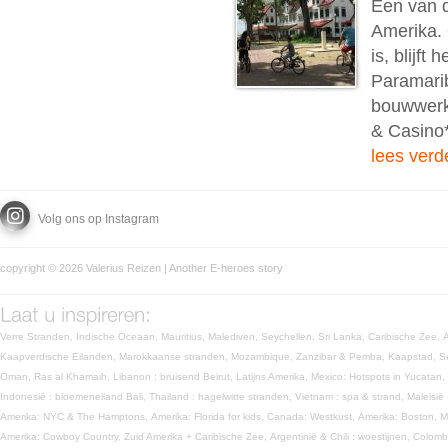
Een van d
Amerika. 
is, blijf
Paramarib
bouwwerke
& Casino*
lees verd
Volg ons op Instagram
copyright © 2026 Valerius Reizen | Another
E-heroes
story
Verre Stranden,
Indische Oceaan,
Mauritius,
Malediven,
Seychellen,
Sri Lanka,
Caribische Zee,
Kaapverdische Eilanden,
Marokkaanse stranden,
Mozambique,
Zanzibar & Pemba,
Kaapstad,
S
Oman,
Ras al Khamaih,
Libanon : bruisend Beirut,
Latijns Amerika,
Mexico: Hotspots in Yucatan,
Indonesië : bloemeneiland Bali,
Thailand : hagelwitte stranden,
Vietnam : spa & strand,
Maleisië
Amerika: NYC & The Hamptons,
Amerika: Florida for kids,
Canada: Westkust,
Amerika: Boston, 
Amerika: Cowboy Country,
Zuid Amerika + Caribische Zee,
Argentinië & Chili : woestijnen,
Colomb