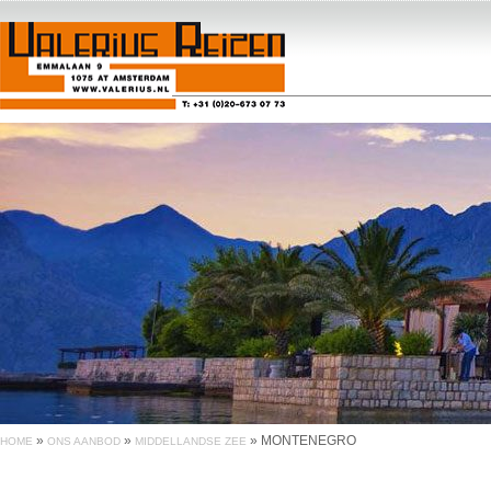
»
»
»
MONTENEGRO
HOME
ONS AANBOD
MIDDELLANDSE ZEE