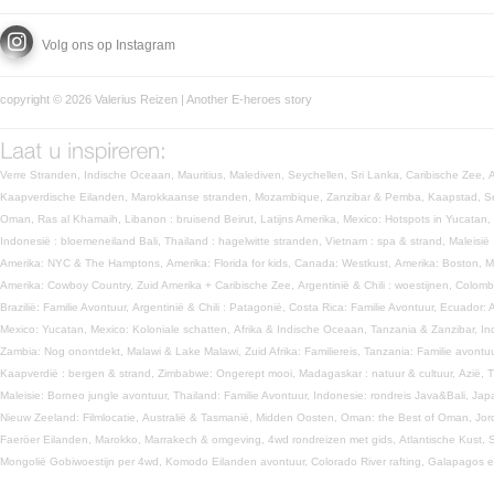
Volg ons op Instagram
copyright © 2026 Valerius Reizen | Another
E-heroes
story
Verre Stranden,
Indische Oceaan,
Mauritius,
Malediven,
Seychellen,
Sri Lanka,
Caribische Zee,
Kaapverdische Eilanden,
Marokkaanse stranden,
Mozambique,
Zanzibar & Pemba,
Kaapstad,
S
Oman,
Ras al Khamaih,
Libanon : bruisend Beirut,
Latijns Amerika,
Mexico: Hotspots in Yucatan,
Indonesië : bloemeneiland Bali,
Thailand : hagelwitte stranden,
Vietnam : spa & strand,
Maleisië
Amerika: NYC & The Hamptons,
Amerika: Florida for kids,
Canada: Westkust,
Amerika: Boston, 
Amerika: Cowboy Country,
Zuid Amerika + Caribische Zee,
Argentinië & Chili : woestijnen,
Colomb
Brazilië: Familie Avontuur,
Argentinië & Chili : Patagonië,
Costa Rica: Familie Avontuur,
Ecuador: 
Mexico: Yucatan,
Mexico: Koloniale schatten,
Afrika & Indische Oceaan,
Tanzania & Zanzibar,
In
Zambia: Nog onontdekt,
Malawi & Lake Malawi,
Zuid Afrika: Familiereis,
Tanzania: Familie avontu
Kaapverdië : bergen & strand,
Zimbabwe: Ongerept mooi,
Madagaskar : natuur & cultuur,
Azië,
T
Maleisie: Borneo jungle avontuur,
Thailand: Familie Avontuur,
Indonesie: rondreis Java&Bali,
Jap
Nieuw Zeeland: Filmlocatie,
Australië & Tasmanië,
Midden Oosten,
Oman: the Best of Oman,
Jor
Faeröer Eilanden,
Marokko,
Marrakech & omgeving,
4wd rondreizen met gids,
Atlantische Kust,
S
Mongolië Gobiwoestijn per 4wd,
Komodo Eilanden avontuur,
Colorado River rafting,
Galapagos e