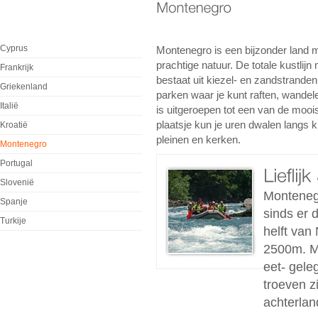
Cyprus
Montenegro is een bijzonder land m
prachtige natuur. De totale kustli
Frankrijk
bestaat uit kiezel- en zandstranden.
Griekenland
parken waar je kunt raften, wandel
Italië
is uitgeroepen tot een van de moois
plaatsje kun je uren dwalen langs 
Kroatië
pleinen en kerken.
Montenegro
Portugal
Slovenië
Montenegr
Spanje
sinds er 
Turkije
helft van
2500m. Me
eet- gele
troeven z
achterland