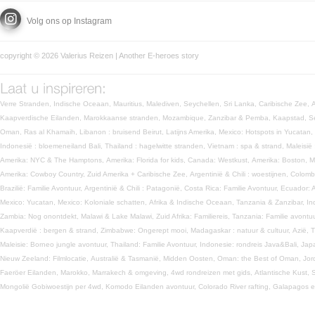
Volg ons op Instagram
copyright © 2026 Valerius Reizen | Another
E-heroes
story
Verre Stranden,
Indische Oceaan,
Mauritius,
Malediven,
Seychellen,
Sri Lanka,
Caribische Zee,
Kaapverdische Eilanden,
Marokkaanse stranden,
Mozambique,
Zanzibar & Pemba,
Kaapstad,
S
Oman,
Ras al Khamaih,
Libanon : bruisend Beirut,
Latijns Amerika,
Mexico: Hotspots in Yucatan,
Indonesië : bloemeneiland Bali,
Thailand : hagelwitte stranden,
Vietnam : spa & strand,
Maleisië
Amerika: NYC & The Hamptons,
Amerika: Florida for kids,
Canada: Westkust,
Amerika: Boston, 
Amerika: Cowboy Country,
Zuid Amerika + Caribische Zee,
Argentinië & Chili : woestijnen,
Colomb
Brazilië: Familie Avontuur,
Argentinië & Chili : Patagonië,
Costa Rica: Familie Avontuur,
Ecuador: 
Mexico: Yucatan,
Mexico: Koloniale schatten,
Afrika & Indische Oceaan,
Tanzania & Zanzibar,
In
Zambia: Nog onontdekt,
Malawi & Lake Malawi,
Zuid Afrika: Familiereis,
Tanzania: Familie avontu
Kaapverdië : bergen & strand,
Zimbabwe: Ongerept mooi,
Madagaskar : natuur & cultuur,
Azië,
T
Maleisie: Borneo jungle avontuur,
Thailand: Familie Avontuur,
Indonesie: rondreis Java&Bali,
Jap
Nieuw Zeeland: Filmlocatie,
Australië & Tasmanië,
Midden Oosten,
Oman: the Best of Oman,
Jor
Faeröer Eilanden,
Marokko,
Marrakech & omgeving,
4wd rondreizen met gids,
Atlantische Kust,
S
Mongolië Gobiwoestijn per 4wd,
Komodo Eilanden avontuur,
Colorado River rafting,
Galapagos e