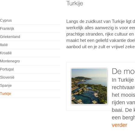
Cyprus
Langs de zuidkust van Turkije ligt 
werkelijk alles aanwezig is voor 
Frankrijk
prachtige stranden, rijke cultuur 
Griekenland
maakt het een geliefd vakantie doe
Italië
aanbod uit en je zult er vrijwel zek
Kroatië
Montenegro
Portugal
Slovenië
In Turkij
Spanje
rechtvaar
Turkije
het moois
rijden va
baai. De 
een bergh
verder