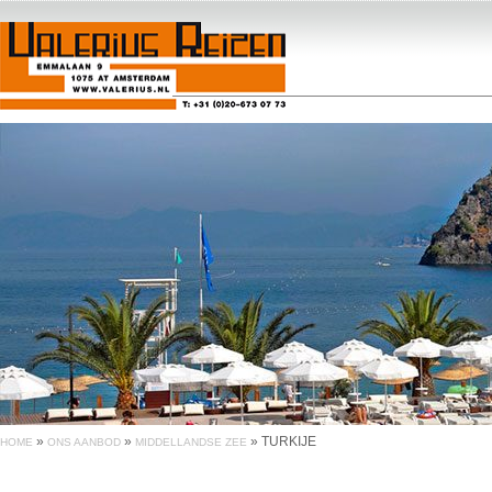
»
»
»
TURKIJE
HOME
ONS AANBOD
MIDDELLANDSE ZEE