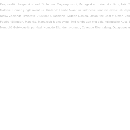
Kaapverdië : bergen & strand,
Zimbabwe: Ongerept mooi,
Madagaskar : natuur & cultuur,
Azië,
T
Maleisie: Borneo jungle avontuur,
Thailand: Familie Avontuur,
Indonesie: rondreis Java&Bali,
Jap
Nieuw Zeeland: Filmlocatie,
Australië & Tasmanië,
Midden Oosten,
Oman: the Best of Oman,
Jor
Faeröer Eilanden,
Marokko,
Marrakech & omgeving,
4wd rondreizen met gids,
Atlantische Kust,
S
Mongolië Gobiwoestijn per 4wd,
Komodo Eilanden avontuur,
Colorado River rafting,
Galapagos e