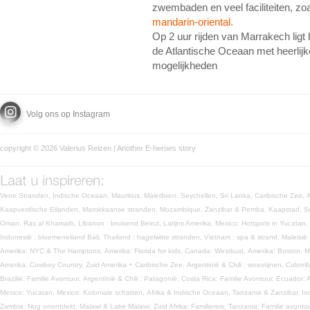
zwembaden en veel faciliteiten, zo
mandarin-oriental.
Op 2 uur rijden van Marrakech ligt
de Atlantische Oceaan met heerlijk
mogelijkheden
Volg ons op Instagram
copyright © 2026 Valerius Reizen | Another
E-heroes
story
Verre Stranden,
Indische Oceaan,
Mauritius,
Malediven,
Seychellen,
Sri Lanka,
Caribische Zee,
Kaapverdische Eilanden,
Marokkaanse stranden,
Mozambique,
Zanzibar & Pemba,
Kaapstad,
S
Oman,
Ras al Khamaih,
Libanon : bruisend Beirut,
Latijns Amerika,
Mexico: Hotspots in Yucatan,
Indonesië : bloemeneiland Bali,
Thailand : hagelwitte stranden,
Vietnam : spa & strand,
Maleisië
Amerika: NYC & The Hamptons,
Amerika: Florida for kids,
Canada: Westkust,
Amerika: Boston, 
Amerika: Cowboy Country,
Zuid Amerika + Caribische Zee,
Argentinië & Chili : woestijnen,
Colomb
Brazilië: Familie Avontuur,
Argentinië & Chili : Patagonië,
Costa Rica: Familie Avontuur,
Ecuador: 
Mexico: Yucatan,
Mexico: Koloniale schatten,
Afrika & Indische Oceaan,
Tanzania & Zanzibar,
In
Zambia: Nog onontdekt,
Malawi & Lake Malawi,
Zuid Afrika: Familiereis,
Tanzania: Familie avontu