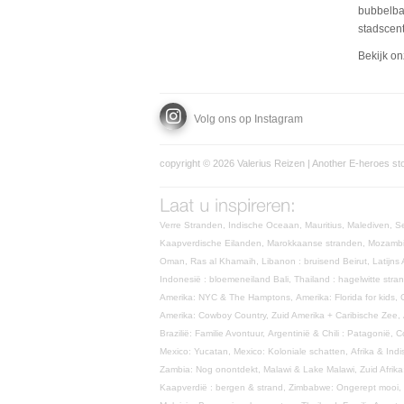
bubbelbad
stadscen
Bekijk o
Volg ons op Instagram
copyright © 2026 Valerius Reizen | Another
E-heroes
st
Verre Stranden,
Indische Oceaan,
Mauritius,
Malediven,
S
Kaapverdische Eilanden,
Marokkaanse stranden,
Mozamb
Oman,
Ras al Khamaih,
Libanon : bruisend Beirut,
Latijns
Indonesië : bloemeneiland Bali,
Thailand : hagelwitte str
Amerika: NYC & The Hamptons,
Amerika: Florida for kids,
Amerika: Cowboy Country,
Zuid Amerika + Caribische Zee,
Brazilië: Familie Avontuur,
Argentinië & Chili : Patagonië,
C
Mexico: Yucatan,
Mexico: Koloniale schatten,
Afrika & In
Zambia: Nog onontdekt,
Malawi & Lake Malawi,
Zuid Afrika
Kaapverdië : bergen & strand,
Zimbabwe: Ongerept mooi,