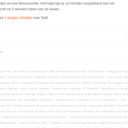
en en een fitnessruimte. Het hotel ligt op 10 minuten loopafstand van het
trum en 5 minuten lopen van de haven.
nze
5 daagse vliegtrip
naar Split
ory
eychellen,
Sri Lanka,
Caribische Zee,
ABC Eilandhoppen,
Bonaire,
Sint Maarten,
Antigua,
St. Ba
ique,
Zanzibar & Pemba,
Kaapstad,
Senegal : Easy Going,
Kenia,
Madagaskar : eco en rust,
Mi
 Amerika,
Mexico: Hotspots in Yucatan,
Braziliaanse stranden,
Caribisch Colombia,
Hip Uruguay,
A
anden,
Vietnam : spa & strand,
Maleisië : beeldschone eilanden,
X- Groepen,
Wereldreizen,
Canad
Canada: Westkust,
Amerika: Boston, Maine & NY,
Amerika: Best of the West,
Amerika: Miami, Su
Argentinië & Chili : woestijnen,
Colombia, verrassend mooi,
Suriname: kust en regenwoud,
Cuba: 
osta Rica: Familie Avontuur,
Ecuador: Andes & Amazone,
Ecuador: Galapagos Eilanden,
Costa R
dische Oceaan,
Tanzania & Zanzibar,
India: land van contrasten,
Mauritius & La Réunion,
Zuid Afr
: Familiereis,
Tanzania: Familie avontuur,
Sri Lanka : The Best of,
Sri Lanka: Familie Avontuur,
Nam
Madagaskar : natuur & cultuur,
Azië,
Thailand, Laos & Cambodja,
Bhutan: Magical Kingdom,
Chi