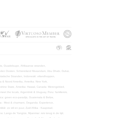
rts,
Guadeloupe,
Afrikaanse stranden,
dden Oosten,
Schiereiland Musandam,
Abu Dhabi,
Dubai,
ziatische Stranden,
Indonesië: eilandhoppen,
a & Noord Amerika,
Amerika: New York,
nshine State,
Amerika: Hawaii,
Canada: Merengebied,
meet the locals,
Argentinië & Uruguay,
Peru: familiereis,
ica: groen eco-paradijs,
Guatemala & Belize,
ika : Mooi & charmant,
Oeganda: Experience,
ibië: zo stil en puur,
Zuid Afrika : Kaapstad,
na: Langs de Yangtze,
Myanmar: reis terug in de tijd,