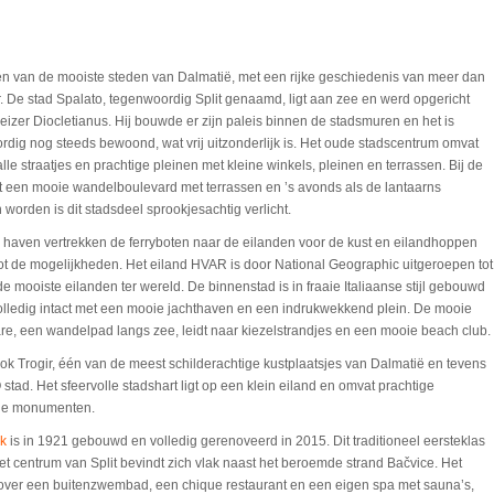
één van de mooiste steden van Dalmatië, met een rijke geschiedenis van meer dan
. De stad Spalato, tegenwoordig Split genaamd, ligt aan zee en werd opgericht
eizer Diocletianus. Hij bouwde er zijn paleis binnen de stadsmuren en het is
dig nog steeds bewoond, wat vrij uitzonderlijk is. Het oude stadscentrum omvat
le straatjes en prachtige pleinen met kleine winkels, pleinen en terrassen. Bij de
t een mooie wandelboulevard met terrassen en ’s avonds als de lantaarns
 worden is dit stadsdeel sprookjesachtig verlicht.
 haven vertrekken de ferryboten naar de eilanden voor de kust en eilandhoppen
ot de mogelijkheden. Het eiland HVAR is door National Geographic uitgeroepen tot
e mooiste eilanden ter wereld. De binnenstad is in fraaie Italiaanse stijl gebouwd
olledig intact met een mooie jachthaven en een indrukwekkend plein. De mooie
e, een wandelpad langs zee, leidt naar kiezelstrandjes en een mooie beach club.
k Trogir, één van de meest schilderachtige kustplaatsjes van Dalmatië en tevens
ad. Het sfeervolle stadshart ligt op een klein eiland en omvat prachtige
che monumenten.
rk
is in 1921 gebouwd en volledig gerenoveerd in 2015. Dit traditioneel eersteklas
het centrum van Split bevindt zich vlak naast het beroemde strand Bačvice. Het
 over een buitenzwembad, een chique restaurant en een eigen spa met sauna’s,