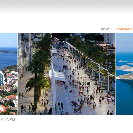
HOME
INSPIRATIE
»
SPLIT
IË