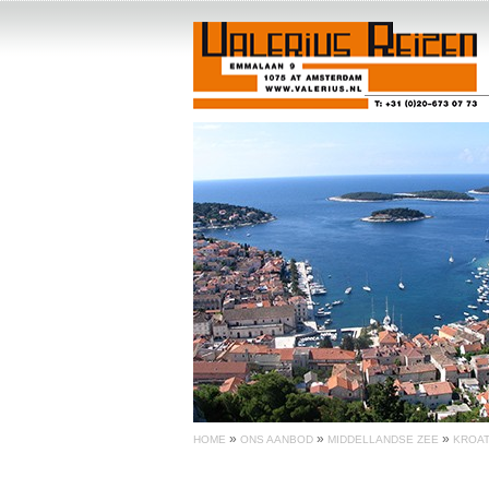
»
»
»
HOME
ONS AANBOD
MIDDELLANDSE ZEE
KROAT