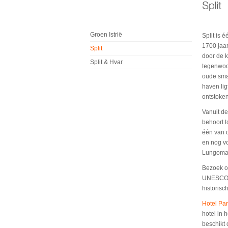
Groen Istrië
Split is 
1700 jaar
Split
door de k
Split & Hvar
tegenwoor
oude smal
haven lig
ontstoken
Vanuit de
behoort t
één van d
en nog v
Lungomar
Bezoek oo
UNESCO st
historis
Hotel Pa
hotel in 
beschikt