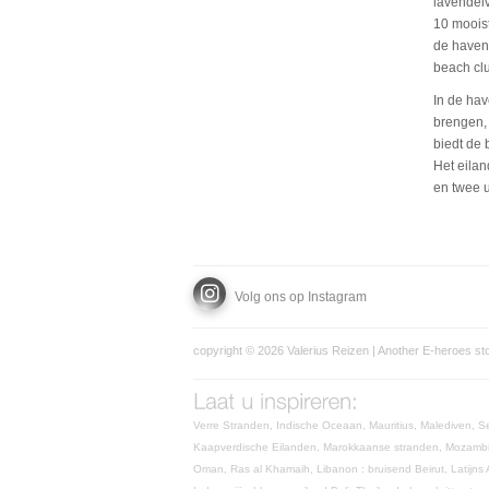
lavendelv
10 mooist
de haven
beach clu
In de hav
brengen, 
biedt de 
Het eilan
en twee u
Volg ons op Instagram
copyright © 2026 Valerius Reizen | Another
E-heroes
st
Verre Stranden,
Indische Oceaan,
Mauritius,
Malediven,
S
Kaapverdische Eilanden,
Marokkaanse stranden,
Mozamb
Oman,
Ras al Khamaih,
Libanon : bruisend Beirut,
Latijns