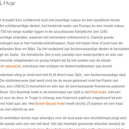
 Kroatië! Een schitterend land met prachtige natuur en een opvallend mooie
 Met schilderachtige steden, het helderste water van Europa en een mooie natuur.
700 km lange kustlijn liggen in de azuurblauwe Adriatische zee 1185
sachtige eilandjes, waarvan het merendeel onbewoond is. Dankzij goede
ndingen kun je hier heerlijk eilandhoppen. Naar het hippe Hvar of juist naar de
 eilanden Brac en Mljet. Op het vasteland zijn bezienswaardige steden te bezoeke
gir en Zadar. De Adriatische Zee is een paradijs voor watersporters en één van
mooiste zeilgebieden en graag helpen wij bij het zoeken van de ideale
 of
catamaran
, eventueel met schipper en fietsen/surfplanken aan boord.
sterdam vlieg je sinds kort met KLM direct naar Split , een bezienswaardige stad
 De middeleeuwse stad werd rond de 4e eeuw gebouwd rond het Paleis van
anus, een UNESCO monument en één van de best bewaarde Romeinse paleizen
dheid. Ons favoriete hotel in de binnenstad van Split is het
Park hotel
, met een
d voor de deur. In Trogir is onlangs een historisch pakhuis omgetoverd tot een
end hotel aan zee. Het
Brown Beach Hotel
heeft slechts 25 kamers en een fraai
as met uitzicht op zee.
lit vertrekken ferries naar eilandjes voor de kust waar een microklimaat zorgt voor
te aantal uren zon van het land. Het zijn heerlijke geurende eilanden dankzij de