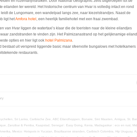
elden en rozemarijnstruiken. Door National Geographic zelfs uitgeroepen tot de
e eilanden ter wereld. Het historische centrum van Hvar is volledig intact en rond
 leidt de Lungomare, een wandelpad langs zee, naar kiezelstrandjes. Naast de
b ligt het
Amfora hotel
, een heerlijk familiehotel met een fraai zwembad.
en van Hvar liggen de watertaxi’s klaar die de toeristen naar de kleine eilandjes
waar zandstranden te vinden zijn. Het Palmizanastrand op het gelijknamige eiland
beste opties en hier ligt ook
hotel Palmizana
.
d bestaat uit verspreid liggende basic maar sfeervolle bungalows met hotelkamers
itstekende restaurants.
ory
eychellen,
Sri Lanka,
Caribische Zee,
ABC Eilandhoppen,
Bonaire,
Sint Maarten,
Antigua,
St. Ba
ique,
Zanzibar & Pemba,
Kaapstad,
Senegal : Easy Going,
Kenia,
Madagaskar : eco en rust,
Mi
 Amerika,
Mexico: Hotspots in Yucatan,
Braziliaanse stranden,
Caribisch Colombia,
Hip Uruguay,
A