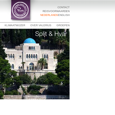
CONTACT
REISVOORWAARDEN
NEDERLANDS
ENGLISH
KLIMAATWIJZER
OVER VALERIUS
GROEPEN