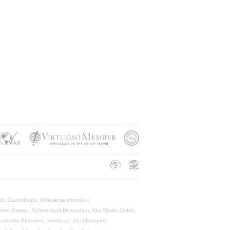
rts,
Guadeloupe,
Afrikaanse stranden,
dden Oosten,
Schiereiland Musandam,
Abu Dhabi,
Dubai,
ziatische Stranden,
Indonesië: eilandhoppen,