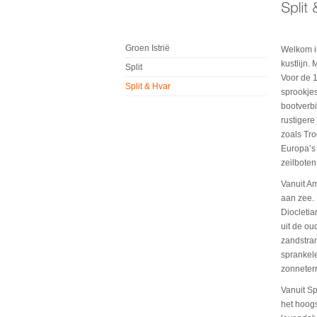
Groen Istrië
Welkom in
kustlijn.
Split
Voor de 1
Split & Hvar
sprookje
bootverbi
rustigere
zoals Tro
Europa’s 
zeilboten
Vanuit Am
aan zee.
Diocleti
uit de ou
zandstran
sprankel
zonneterr
Vanuit Sp
het hoogs