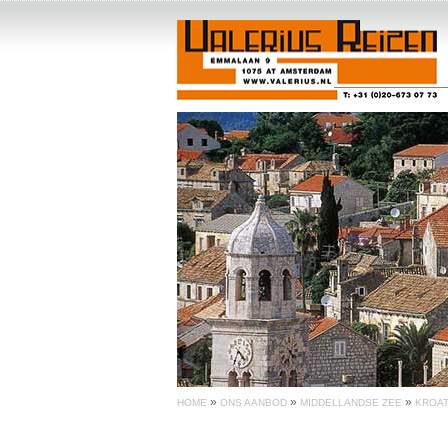
»
»
»
HOME
ONS AANBOD
MIDDELLANDSE ZEE
KROAT