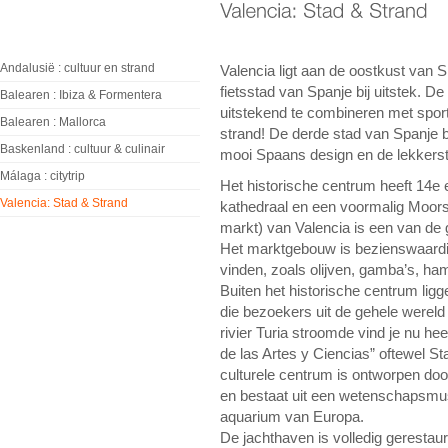
Andalusië : cultuur en strand
Valencia ligt aan de oostkust van 
fietsstad van Spanje bij uitstek. D
Balearen : Ibiza & Formentera
uitstekend te combineren met sporti
Balearen : Mallorca
strand! De derde stad van Spanje 
Baskenland : cultuur & culinair
mooi Spaans design en de lekkerst
Málaga : citytrip
Het historische centrum heeft 14e
Valencia: Stad & Strand
kathedraal en een voormalig Moors
markt) van Valencia is een van de
Het marktgebouw is bezienswaardig 
vinden, zoals olijven, gamba’s, h
Buiten het historische centrum lig
die bezoekers uit de gehele wereld
rivier Turia stroomde vind je nu he
de las Artes y Ciencias” oftewel S
culturele centrum is ontworpen doo
en bestaat uit een wetenschapsmu
aquarium van Europa.
De jachthaven is volledig geresta