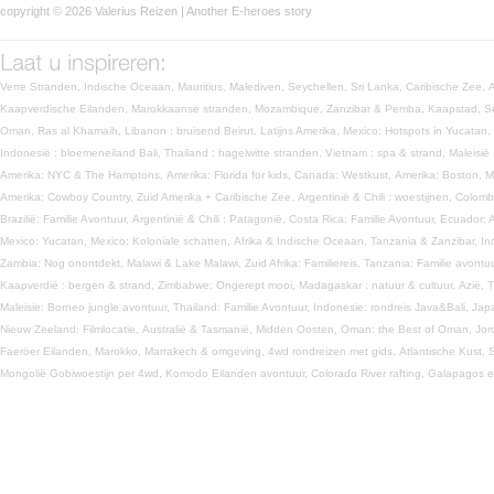
copyright © 2026 Valerius Reizen | Another
E-heroes
story
Verre Stranden,
Indische Oceaan,
Mauritius,
Malediven,
Seychellen,
Sri Lanka,
Caribische Zee,
Kaapverdische Eilanden,
Marokkaanse stranden,
Mozambique,
Zanzibar & Pemba,
Kaapstad,
S
Oman,
Ras al Khamaih,
Libanon : bruisend Beirut,
Latijns Amerika,
Mexico: Hotspots in Yucatan,
Indonesië : bloemeneiland Bali,
Thailand : hagelwitte stranden,
Vietnam : spa & strand,
Maleisië
Amerika: NYC & The Hamptons,
Amerika: Florida for kids,
Canada: Westkust,
Amerika: Boston, 
Amerika: Cowboy Country,
Zuid Amerika + Caribische Zee,
Argentinië & Chili : woestijnen,
Colomb
Brazilië: Familie Avontuur,
Argentinië & Chili : Patagonië,
Costa Rica: Familie Avontuur,
Ecuador: 
Mexico: Yucatan,
Mexico: Koloniale schatten,
Afrika & Indische Oceaan,
Tanzania & Zanzibar,
In
Zambia: Nog onontdekt,
Malawi & Lake Malawi,
Zuid Afrika: Familiereis,
Tanzania: Familie avontu
Kaapverdië : bergen & strand,
Zimbabwe: Ongerept mooi,
Madagaskar : natuur & cultuur,
Azië,
T
Maleisie: Borneo jungle avontuur,
Thailand: Familie Avontuur,
Indonesie: rondreis Java&Bali,
Jap
Nieuw Zeeland: Filmlocatie,
Australië & Tasmanië,
Midden Oosten,
Oman: the Best of Oman,
Jor
Faeröer Eilanden,
Marokko,
Marrakech & omgeving,
4wd rondreizen met gids,
Atlantische Kust,
S
Mongolië Gobiwoestijn per 4wd,
Komodo Eilanden avontuur,
Colorado River rafting,
Galapagos e