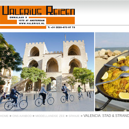
»
»
»
»
VALENCIA: STAD & STRAN
HOME
ONS AANBOD
MIDDELLANDSE ZEE
SPANJE