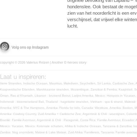
originele bevolking van Lapland – 
hondenslee. Ook bestaat de mogelij
zien van het noorderlicht is een erv
verschijnsel, dat vrijwel elke winte
lucht.
Volg ons op Instagram
copyright © 2026 Valerius Reizen | Another
E-heroes
story
Verre Stranden,
Indische Oceaan,
Mauritius,
Malediven,
Seychellen,
Sri Lanka,
Caribische Zee,
Kaapverdische Eilanden,
Marokkaanse stranden,
Mozambique,
Zanzibar & Pemba,
Kaapstad,
S
Oman,
Ras al Khamaih,
Libanon : bruisend Beirut,
Latijns Amerika,
Mexico: Hotspots in Yucatan,
Indonesië : bloemeneiland Bali,
Thailand : hagelwitte stranden,
Vietnam : spa & strand,
Maleisië
Amerika: NYC & The Hamptons,
Amerika: Florida for kids,
Canada: Westkust,
Amerika: Boston, 
Amerika: Cowboy Country,
Zuid Amerika + Caribische Zee,
Argentinië & Chili : woestijnen,
Colomb
Brazilië: Familie Avontuur,
Argentinië & Chili : Patagonië,
Costa Rica: Familie Avontuur,
Ecuador: 
Mexico: Yucatan,
Mexico: Koloniale schatten,
Afrika & Indische Oceaan,
Tanzania & Zanzibar,
In
Zambia: Nog onontdekt,
Malawi & Lake Malawi,
Zuid Afrika: Familiereis,
Tanzania: Familie avontu