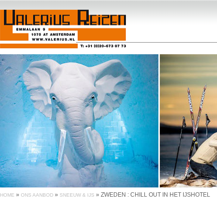
»
»
»
ZWEDEN : CHILL OUT IN HET IJSHOTEL
HOME
ONS AANBOD
SNEEUW & IJS