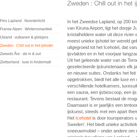
Fins Lapland : Noorderlicht
In het Zweedse Lapland, op 200 km
van Kiruna Airport, ligt het dorpje 
Franse Alpen : Winterromantiek
kristalheldere water uit deze rivier
IJsland : vulkanen & gletsjers
meest unieke ijshotel ter wereld g
Zweden : Chill out in het ijshotel
uitgegroeid tot het Icehotel, dat v
ijsvlakten en in het voorjaar langz
Zweeds Åre : ski in & out
Uit het geleende water van de Torn
Zwitserland : luxe in Andermatt
geselecteerde ijskunstenaars elk 
en nieuwe suites. Ondanks het feit d
opgetrokken, biedt het alle luxe en
verschillende hotelkamers, luxesui
een sauna, een ijsbioscoop, een ijs
restaurant. Tevens bestaat de mogel
Daarnaast is er jaarlijks een tentoo
ijskunst, steeds met een apart the
Het
Icehotel
is door touroperators 
Sweden’. Het biedt unieke activitei
sneeuwmobiel – onder andere om 