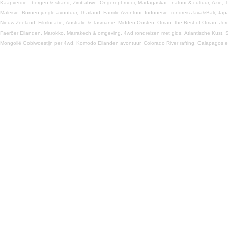
Kaapverdië : bergen & strand,
Zimbabwe: Ongerept mooi,
Madagaskar : natuur & cultuur,
Azië,
T
Maleisie: Borneo jungle avontuur,
Thailand: Familie Avontuur,
Indonesie: rondreis Java&Bali,
Jap
Nieuw Zeeland: Filmlocatie,
Australië & Tasmanië,
Midden Oosten,
Oman: the Best of Oman,
Jor
Faeröer Eilanden,
Marokko,
Marrakech & omgeving,
4wd rondreizen met gids,
Atlantische Kust,
S
Mongolië Gobiwoestijn per 4wd,
Komodo Eilanden avontuur,
Colorado River rafting,
Galapagos e